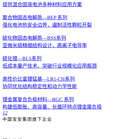
提供混合固液电池多种材料应用方案
聚合物固态电解质—BEP 系列
强化电池热安全边界，遏制活性颗粒开裂
硫化物固态电解质—BSS系列
亚微米级精细结构设计，高离子电导率
硫化锂—BLS系列
低成本量产技术，突破行业规模化应用瓶颈
高性价比富锂锰基—LR1-CH系列
协同优化结构稳定性和动力学性能
锂金属复合负极材料—BGC 系列
构建低膨胀、高容量、长循环特点锂金属负极
1
2
中国宝安集团旗下企业