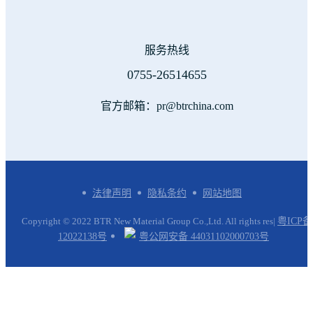
服务热线
0755-26514655
官方邮箱：pr@btrchina.com
法律声明
隐私条约
网站地图
Copyright © 2022 BTR New Material Group Co.,Ltd. All rights res|
粤ICP备
12022138号
粤公网安备 44031102000703号