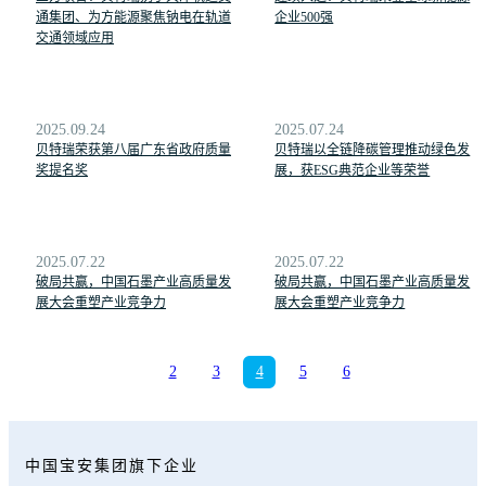
通集团、为方能源聚焦钠电在轨道
企业500强
交通领域应用
2025.09.24
2025.07.24
贝特瑞荣获第八届广东省政府质量
贝特瑞以全链降碳管理推动绿色发
奖提名奖
展，获ESG典范企业等荣誉
2025.07.22
2025.07.22
破局共赢，中国石墨产业高质量发
破局共赢，中国石墨产业高质量发
展大会重塑产业竞争力
展大会重塑产业竞争力
2
3
4
5
6
中国宝安集团旗下企业