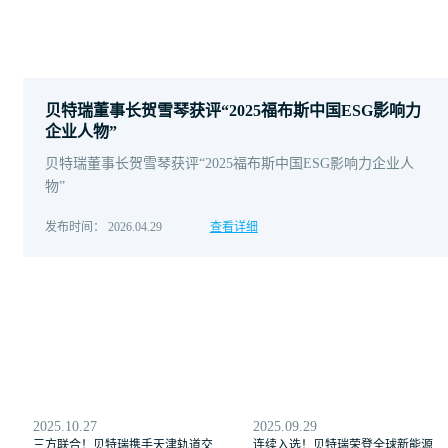
贝特瑞董事长贺雪琴获评“2025福布斯中国ESG影响力
企业人物”
贝特瑞董事长贺雪琴获评“2025福布斯中国ESG影响力企业人
物”
发布时间： 2026.04.29
查看详细
2025.10.27
2025.09.29
三方联合！贝特瑞携手天津轨道交
连续入选！贝特瑞荣登全球新能源