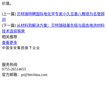
价值。
[上一篇]
贝特瑞特聘国际电化学专家小久见善八教授为名誉顾
问
[下一篇]
从材料到解决方案：贝特瑞硅基负极与固态电池材料
技术连获殊荣
相关推荐
查看更多
中国宝安集团旗下企业
服务热线
0755-26514655
官方邮箱：pr@btrchina.com