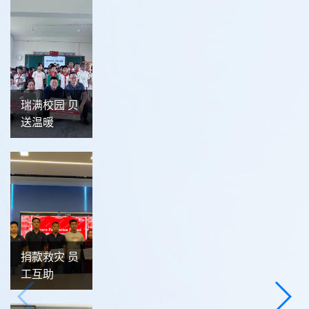
瑞满校园 贝
送温暖
捐款救灾 员
工互助